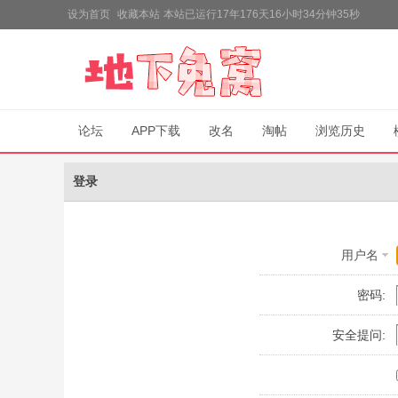
设为首页
收藏本站
本站已运行17年176天16小时34分钟35秒
论坛
APP下载
改名
淘帖
浏览历史
登录
用户名
密码:
安全提问: