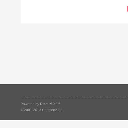
Powered by
Discuz!
X3.5
© 2001-2013
Comsenz Inc.