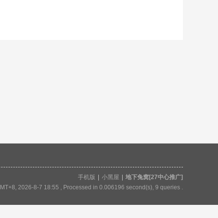
手机版
|
小黑屋
|
地下兔窝[27中心推广]
MT+8, 2026-8-7 18:55
, Processed in 0.006196 second(s), 9 queries .