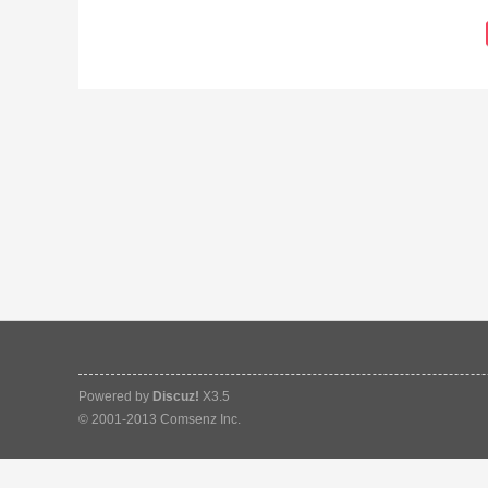
Powered by
Discuz!
X3.5
© 2001-2013
Comsenz Inc.