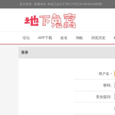
设为首页
收藏本站
本站已运行17年174天19小时43分钟5秒
论坛
APP下载
改名
淘帖
浏览历史
登录
用户名
密码:
安全提问: